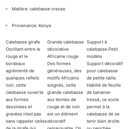
Matière: calebasse creuse
Provenance: Kenya
Calebasse girafe
Grande calebasse
Support à
Oscillant entre le
décorative
calebasse Petit
rouge et le
Africaine rouge
modèle
bordeaux
Des formes
Support décoratif
agrémenté de
généreuses, des
pour calebasse
quelques reflets
motifs Africains
de petite taille.
noir, cette
soignés, cette
Habillé de feuille
calebasse ouverte
grande calebasse
de bananier
aux formes
aux teintes de
tressé, ce socle
dessinées et
rouge et de noir
permet à la
gravées n’est pas
est un élément
calebasse de se
sans rappeler celles
décoratif
tenir bien droite
de la girafe qui
remarquable. On
ou penchée