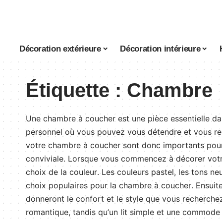
Décoration extérieure
Décoration intérieure
Étiquette :
Chambre
U
ne
ch
amb
re
à
cou
cher
est
une
pi
è
ce
ess
ent
iel
le
d
a
personnel
o
ù
v
ous
p
ou
vez
v
ous
d
ét
end
re
et
v
ous
re
vot
re
ch
amb
re
à
cou
cher
s
ont
don
c
import
ants
pou
conv
iv
ial
e
.
L
ors
que
v
ous
commence
z
à
dé
core
r
vot
cho
ix
de
la
cou
le
ur
.
Les
cou
le
urs
past
el
,
les
tons
neu
cho
ix
popul
aires
pour
la
ch
amb
re
à
cou
cher
.
En
su
it
don
ner
ont
le
conf
ort
et
le
style
que
v
ous
rec
her
che
rom
ant
ique
,
t
and
is
qu
’
un
lit
simple
et
une
comm
ode