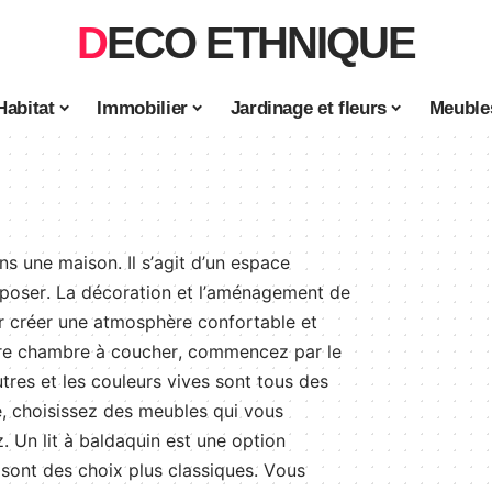
DECO ETHNIQUE
Habitat
Immobilier
Jardinage et fleurs
Meubles
ns
une
ma
ison
.
Il
s
’
ag
it
d
’
un
es
pace
p
oser
.
La
dé
c
oration
et
l
’
am
én
agement
de
r
cr
é
er
une
at
m
osph
ère
conf
ort
able
et
re
ch
amb
re
à
cou
cher
,
commence
z
par
le
t
res
et
les
cou
le
urs
v
ives
s
ont
t
ous
des
e
,
cho
is
isse
z
des
me
ub
les
qui
v
ous
z
.
Un
lit
à
bald
aquin
est
une
option
s
ont
des
cho
ix
plus
class
iques
.
V
ous