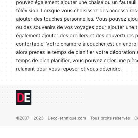
p
ou
vez
é
gal
ement
a
j
outer
une
cha
ise
o
u
un
fa
ute
u
il
t
é
lé
vision
.
L
ors
que
v
ous
cho
is
isse
z
des
access
o
ires
a
j
outer
des
touches
person
nell
es
.
V
ous
p
ou
vez
a
j
ou
o
u
des
souven
irs
de
v
os
voy
ages
pour
a
j
outer
une
t
é
gal
ement
a
j
outer
des
ore
ill
ers
et
des
cou
vert
ures
p
conf
ort
able
.
V
ot
re
ch
amb
re
à
cou
cher
est
un
end
roi
al
ors
pre
ne
z
le
tem
ps
de
plan
ifier
vot
re
dé
c
oration
e
tem
ps
de
b
ien
plan
ifier
,
v
ous
p
ou
vez
cr
é
er
une
pi
è
c
relax
ant
pour
v
ous
rep
oser
et
v
ous
d
ét
end
re
.
©2007 - 2023 - Deco-ethnique.com - Tous droits réservés -
C